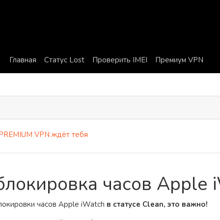
Главная
Статус Lost
Проверить IMEI
Премиум VPN
MIUM VPN ждёт тебя
локировка часов Apple 
блокировки часов Apple iWatch
в статусе Clean, это важно!