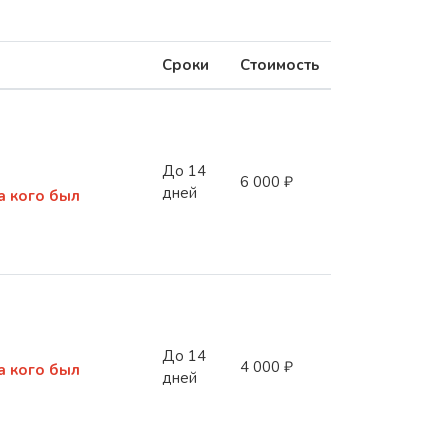
Сроки
Стоимость
До 14
6 000 ₽
дней
а кого был
До 14
4 000 ₽
а кого был
дней