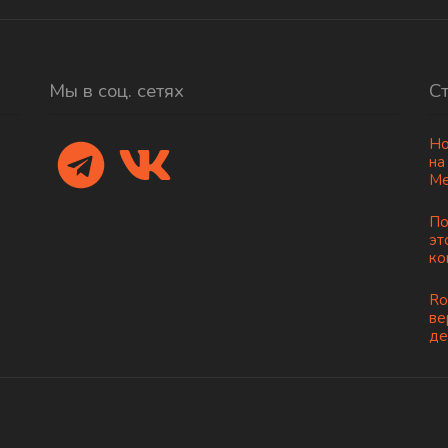
Мы в соц. сетях
С
Но
на
Ме
По
эт
ко
Ro
ве
де