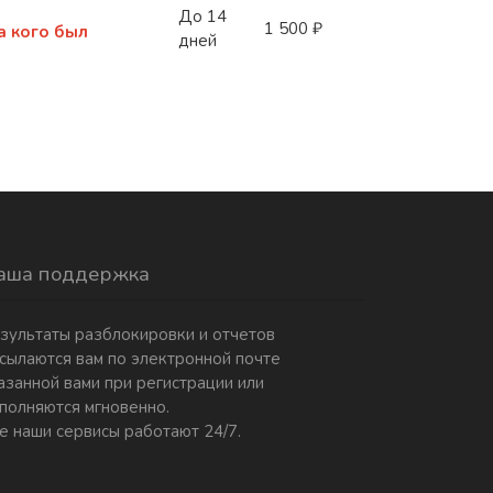
До 14
1 500 ₽
а кого был
дней
аша поддержка
зультаты разблокировки и отчетов
сылаются вам по электронной почте
азанной вами при регистрации или
полняются мгновенно.
е наши сервисы работают 24/7.