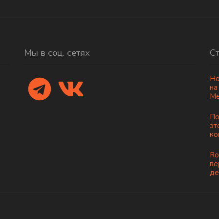
Мы в соц. сетях
С
Но
на
Ме
По
эт
ко
Ro
ве
де