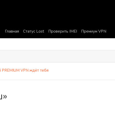
Главная
Статус Lost
Проверить IMEI
Премиум VPN
PREMIUM VPN ждёт тебя
ш»