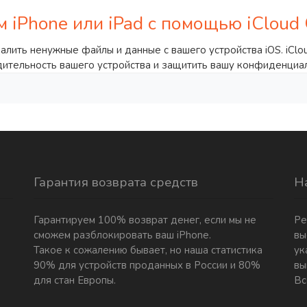
 iPhone или iPad с помощью iCloud 
удалить ненужные файлы и данные с вашего устройства iOS. iCl
одительность вашего устройства и защитить вашу конфиденциа
Гарантия возврата средств
Н
Гарантируем 100% возврат денег, если мы не
Ре
сможем разблокировать ваш iPhone.
вы
Такое к сожалению бывает, но наша статистика
ук
90% для устройств проданных в России и 80%
вы
для стан Европы.
Вс