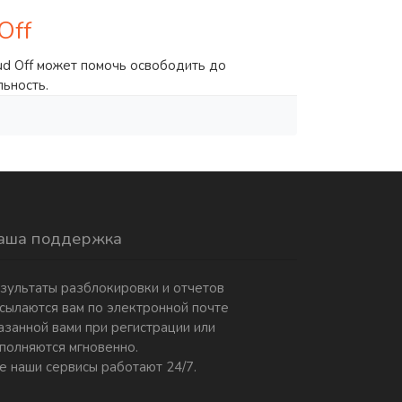
Off
oud Off может помочь освободить до
льность.
аша поддержка
зультаты разблокировки и отчетов
сылаются вам по электронной почте
азанной вами при регистрации или
полняются мгновенно.
е наши сервисы работают 24/7.