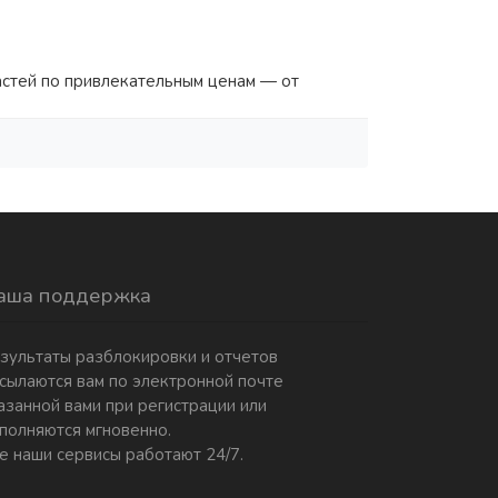
частей по привлекательным ценам — от
аша поддержка
зультаты разблокировки и отчетов
сылаются вам по электронной почте
азанной вами при регистрации или
полняются мгновенно.
е наши сервисы работают 24/7.