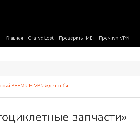
Главная
Статус Lost
Проверить IMEI
Премиум VPN
ый PREMIUM VPN ждёт тебя
тоциклетные запчасти»