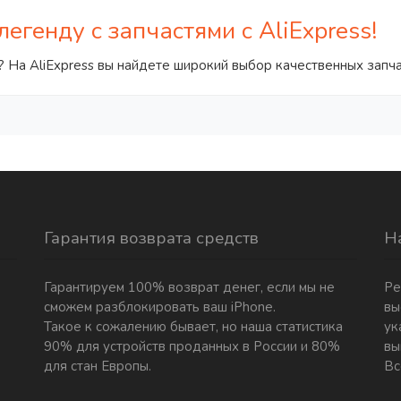
легенду с запчастями с AliExpress!
й? На AliExpress вы найдете широкий выбор качественных зап
Гарантия возврата средств
Н
Гарантируем 100% возврат денег, если мы не
Ре
сможем разблокировать ваш iPhone.
вы
Такое к сожалению бывает, но наша статистика
ук
90% для устройств проданных в России и 80%
вы
для стан Европы.
Вс