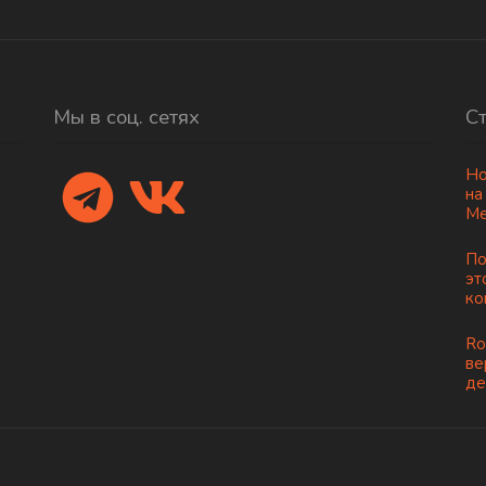
Мы в соц. сетях
С
Но
на
Ме
По
эт
ко
Ro
ве
де